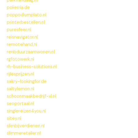
parkvandaag.nl
pokerria.de
poppodiumplato.nl
printerbestellen.nl
puresfeer.nl
reisnavigator.nl
remotehand.nl
renbduurzaamwonen.nl
rgfotowerk.nl
rh-business-solutions.nl
rijlesprijzen.nl
sakry-lookingfor.de
saltylemon.nl
schoonmaakbedrijf-xl.nl
seoportaal.nl
singlereizen4you.nl
sitey.nl
slimbijverdienen.nl
slimmeretailer.nl