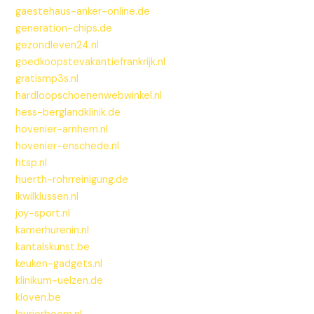
gaestehaus-anker-online.de
generation-chips.de
gezondleven24.nl
goedkoopstevakantiefrankrijk.nl
gratismp3s.nl
hardloopschoenenwebwinkel.nl
hess-berglandklinik.de
hovenier-arnhem.nl
hovenier-enschede.nl
htsp.nl
huerth-rohrreinigung.de
ikwilklussen.nl
joy-sport.nl
kamerhurenin.nl
kantalskunst.be
keuken-gadgets.nl
klinikum-uelzen.de
kloven.be