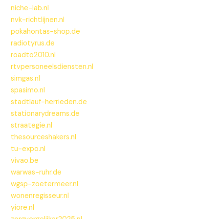
niche-lab.nl
nvk-richtlijnen.nl
pokahontas-shop.de
radiotyrus.de
roadto2010.nl
rtvpersoneelsdiensten.nl
simgas.nl
spasimo.nl
stadtlauf-herrieden.de
stationarydreams.de
straategie.nl
thesourceshakers.nl
tu-expo.nl
vivao.be
warwas-ruhr.de
wgsp-zoetermeer.nl
wonenregisseur.nl
yiore.nl