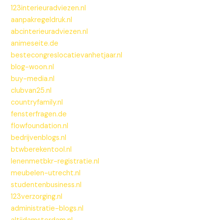
123interieuradviezen.nl
aanpakregeldruk.nl
abcinterieuradviezen.nl
animeseite.de
bestecongreslocatievanhetjaar.nl
blog-woon.nl
buy-media.nl
clubvan25.nl
countryfamily.nl
fensterfragen.de
flowfoundation.nl
bedrijvenblogs.nl
btwberekentool.nl
lenenmetbkr-registratie.nl
meubelen-utrecht.nl
studentenbusiness.nl
123verzorging.nl
administratie-blogs.nl