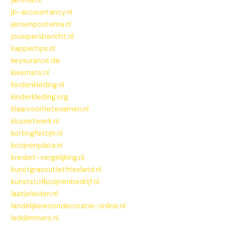
jamma.nl
jb-accountancy.nl
jeroenpostema.nl
jouwpersbericht.nl
kappertips.nl
keysurance.de
kiesmats.nl
kindenkleding.nl
kinderkleding.org
klaarvoorhetexamen.nl
klusnetwerk.nl
kortingfestijn.nl
kozijnenplaza.nl
krediet-vergelijking.nl
kunstgrasoutletfriesland.nl
kunststofkozijnenbedrijf.nl
laatjeleiden.nl
landelijkewoondecoratie-online.nl
leddimmers.nl