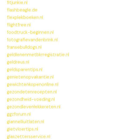
fitjunkie.nl
flashbeagle.de
flexplekboeken.nl
flightfree.nl
foodtruck-beginnen.nl
fotografievandenbrink.nl
fransebulldogs.nl
geldlenenmetbkrregistratie.nl
geldreus.nl
geldsparentips.nl
genietenopvakantie.nl
gewichtenkopenonline.nl
gezondetenrecepten.nl
gezondheid-voeding.nl
gezondlevenlekkereten.nl
ggzforum.nl
giannelliuitlaten.nl
gietvloertips.nl
glaszettersservice.nl