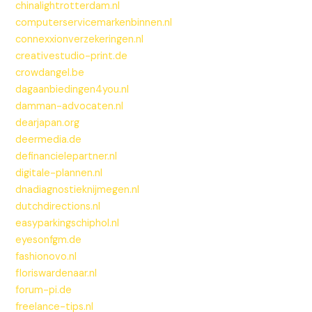
chinalightrotterdam.nl
computerservicemarkenbinnen.nl
connexxionverzekeringen.nl
creativestudio-print.de
crowdangel.be
dagaanbiedingen4you.nl
damman-advocaten.nl
dearjapan.org
deermedia.de
definancielepartner.nl
digitale-plannen.nl
dnadiagnostieknijmegen.nl
dutchdirections.nl
easyparkingschiphol.nl
eyesonfgm.de
fashionovo.nl
floriswardenaar.nl
forum-pi.de
freelance-tips.nl