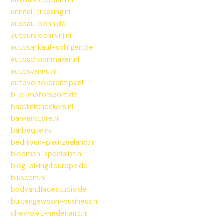
altijdamsterdam.nl
animal-crossing.nl
ausbau-bohn.de
auteursrechtvrij.nl
autosankauf-solingen.de
autoschoonmaken.nl
autosvannu.nl
autoverzekerentips.nl
b-b-motorsport.de
backlinkcheckers.nl
bankenstore.nl
barbeque.nu
bedrijven-pleinzeeland.nl
bloemen-specialist.nl
blog-diving4europe.de
bluscom.nl
bodyandfacestudio.de
buitengewoon-business.nl
chevrolet-nederland.nl