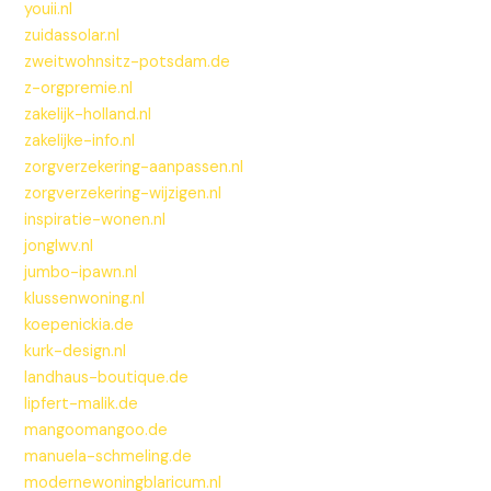
youii.nl
zuidassolar.nl
zweitwohnsitz-potsdam.de
z-orgpremie.nl
zakelijk-holland.nl
zakelijke-info.nl
zorgverzekering-aanpassen.nl
zorgverzekering-wijzigen.nl
inspiratie-wonen.nl
jonglwv.nl
jumbo-ipawn.nl
klussenwoning.nl
koepenickia.de
kurk-design.nl
landhaus-boutique.de
lipfert-malik.de
mangoomangoo.de
manuela-schmeling.de
modernewoningblaricum.nl