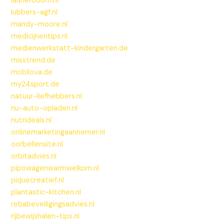
laurierboom.nl
lubbers-agf.nl
mandy-moore.nl
medicijnentips.nl
medienwerkstatt-kindergarten.de
misstrend.de
mobilova.de
my24sport.de
natuur-liefhebbers.nl
nu-auto-opladen.nl
nutrideals.nl
onlinemarketingaannemer.nl
oorbellensite.nl
orbitadvies.nl
pipowagenwarmwelkom.nl
piquecreatief.nl
plantastic-kitchen.nl
rebabeveiligingsadvies.nl
rijbewijshalen-tips.nl