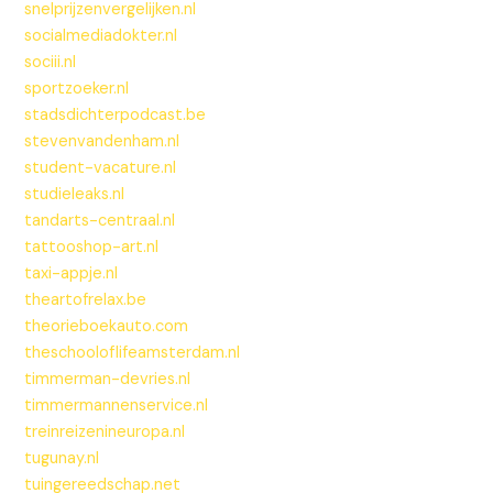
snelprijzenvergelijken.nl
socialmediadokter.nl
sociii.nl
sportzoeker.nl
stadsdichterpodcast.be
stevenvandenham.nl
student-vacature.nl
studieleaks.nl
tandarts-centraal.nl
tattooshop-art.nl
taxi-appje.nl
theartofrelax.be
theorieboekauto.com
theschooloflifeamsterdam.nl
timmerman-devries.nl
timmermannenservice.nl
treinreizenineuropa.nl
tugunay.nl
tuingereedschap.net