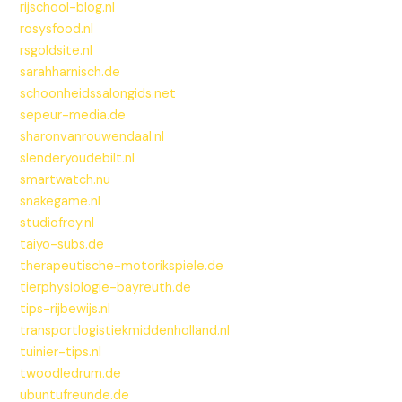
rijschool-blog.nl
rosysfood.nl
rsgoldsite.nl
sarahharnisch.de
schoonheidssalongids.net
sepeur-media.de
sharonvanrouwendaal.nl
slenderyoudebilt.nl
smartwatch.nu
snakegame.nl
studiofrey.nl
taiyo-subs.de
therapeutische-motorikspiele.de
tierphysiologie-bayreuth.de
tips-rijbewijs.nl
transportlogistiekmiddenholland.nl
tuinier-tips.nl
twoodledrum.de
ubuntufreunde.de