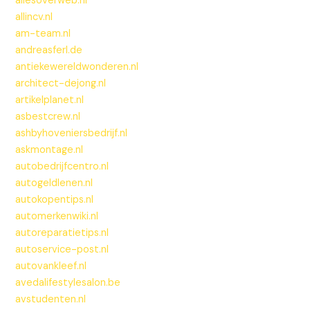
allesoverweb.nl
allincv.nl
am-team.nl
andreasferl.de
antiekewereldwonderen.nl
architect-dejong.nl
artikelplanet.nl
asbestcrew.nl
ashbyhoveniersbedrijf.nl
askmontage.nl
autobedrijfcentro.nl
autogeldlenen.nl
autokopentips.nl
automerkenwiki.nl
autoreparatietips.nl
autoservice-post.nl
autovankleef.nl
avedalifestylesalon.be
avstudenten.nl