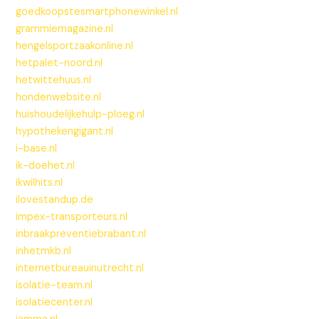
goedkoopstesmartphonewinkel.nl
grammiemagazine.nl
hengelsportzaakonline.nl
hetpalet-noord.nl
hetwittehuus.nl
hondenwebsite.nl
huishoudelijkehulp-ploeg.nl
hypothekengigant.nl
i-base.nl
ik-doehet.nl
ikwilhits.nl
ilovestandup.de
impex-transporteurs.nl
inbraakpreventiebrabant.nl
inhetmkb.nl
internetbureauinutrecht.nl
isolatie-team.nl
isolatiecenter.nl