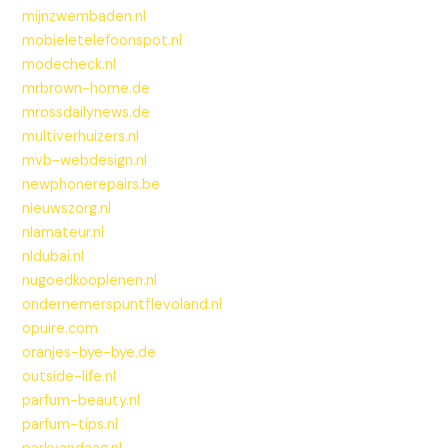
mijnzwembaden.nl
mobieletelefoonspot.nl
modecheck.nl
mrbrown-home.de
mrossdailynews.de
multiverhuizers.nl
mvb-webdesign.nl
newphonerepairs.be
nieuwszorg.nl
nlamateur.nl
nldubai.nl
nugoedkooplenen.nl
ondernemerspuntflevoland.nl
opuire.com
oranjes-bye-bye.de
outside-life.nl
parfum-beauty.nl
parfum-tips.nl