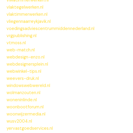
viwatimmerwerken.nl
vlaktegelwerken.nl
vlaktimmerwerken.nl
vliegennaarreykjavik.nl
voedingsadviescentrummiddennederland.nl
vrgpublishing.nl
vtmoss.nl
web-match.nl
webdesign-enzo.nl
webdesignersplein.nl
webwinkel-tips.nl
weevers-druk.nl
windowswebwereld.nl
wolmanzouten.nl
woneninlinde.nl
woonbootforum.nl
woonwijzermedia.nl
wusv2004.nl
yervastgoedservices.nl