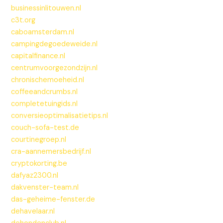
businessinlitouwen.nl
c3t.org
caboamsterdam.nl
campingdegoedeweide.nl
capitalfinance.nl
centrumvoorgezondzijn.nl
chronischemoeheid.nl
coffeeandcrumbs.nl
completetuingids.nl
conversieoptimalisatietips.nl
couch-sofa-test.de
courtinegroep.nl
cra-aannemersbedrijf.nl
cryptokorting.be
dafyaz2300.nl
dakvenster-team.nl
das-geheime-fenster.de
dehavelaar.nl