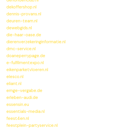
dehondenclub.nl
dekoffershop.nl
dennis-provans.nl
deuren-team.nl
dewebgids.nl
die-haar-oase.de
dierenverzekeringinformatie.nl
dmc-service.nl
doaneperrypage.de
e-fulfilmentexpo.nl
eikenparketvloeren.nl
elesco.nl
eliant.nl
emge-vergabe.de
erleben-audi.de
essensin.eu
essentials-media.nl
feest4en.nl
feestplein-partyservice.nl