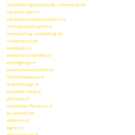
unterhaltungselektronik-onlineshop.de
vakantie-plek.nl
vanduijnhovenaccountants.nl
verhuisbedrijfexpert.nl
versicherung-ausbildung.de
vundmsport.de
weblesjes.nl
welkominrotterdam.nl
woningblogs.nl
wooninterieurtrends.nl
123vitrinekasten.nl
4uwebdesign.nl
aandelen-blog.nl
abcursus.nl
academia-flamenco.nl
accessinfo.be
alaferme.nl
algros.nl