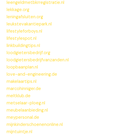
leengeldmetbkrregistratie.nl
lekkage.org
leningafsluiten.org
leukstevakantiepark.nl
lifestyleforboys.nl
lifestylespot.nl
linkbuildingtips.nl
loodgietersbedrijf.org
loodgietersbedrijfvanzanden.nl
loopbaanplan.nl
love-and-engineering.de
makelaartips.nl
marcohinniger.de
meltklub.de
metselaar-ploeg.nl
meubelaanbieding.nl
meypersonal.de
mijnkinderschoenenonline.nl
mijntuintje.nl