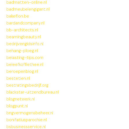
badmatten-online.nl
badmeubelengigant.nl
bakeflon.be
bardandcompany.nl
bb-architects.nl
beamingbeauty.nl
bedrijvengidsinfo.nl
behang-ploeg.nl
belasting-tips.com
beleefkoffiethee.nl
beroepenblog.nl
bestetien.nl
bestratingsbedrijf.org
blackstar-uitzendbureau.nl
blognetwerk.nl
blogpunt.nl
bngvermogensbeheer.nl
bonifatiusparochie.nl
bsbusinessservice.nl