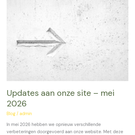
Updates
aan
onze
site
–
mei
2026
Updates aan onze site – mei
2026
Blog
/
admin
In mei 2026 hebben we opnieuw verschillende
verbeteringen doorgevoerd aan onze website. Met deze