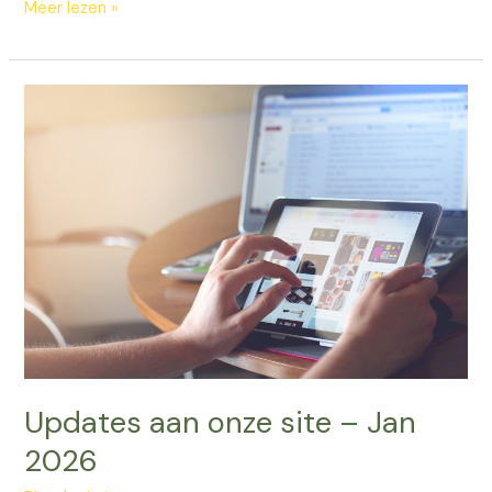
Meer lezen »
Updates
aan
onze
site
–
Jan
2026
Updates aan onze site – Jan
2026