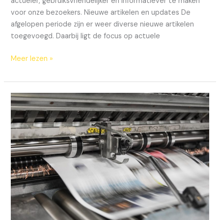
actueler, gebruiksvriendelijker en informatiever te maken
voor onze bezoekers. Nieuwe artikelen en updates De
afgelopen periode zijn er weer diverse nieuwe artikelen
toegevoegd. Daarbij ligt de focus op actuele
Meer lezen »
Updates
aan
onze
site
–
feb
2026