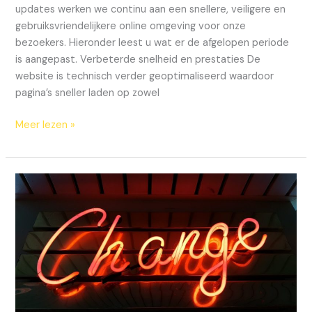
updates werken we continu aan een snellere, veiligere en
gebruiksvriendelijkere online omgeving voor onze
bezoekers. Hieronder leest u wat er de afgelopen periode
is aangepast. Verbeterde snelheid en prestaties De
website is technisch verder geoptimaliseerd waardoor
pagina’s sneller laden op zowel
Meer lezen »
Updates
aan
onze
site
–
april
2026