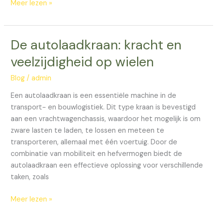
Meer lezen »
De autolaadkraan: kracht en
De
autolaadkraan:
veelzijdigheid op wielen
kracht
en
Blog
/
admin
veelzijdigheid
Een autolaadkraan is een essentiële machine in de
op
transport- en bouwlogistiek. Dit type kraan is bevestigd
wielen
aan een vrachtwagenchassis, waardoor het mogelijk is om
zware lasten te laden, te lossen en meteen te
transporteren, allemaal met één voertuig. Door de
combinatie van mobiliteit en hefvermogen biedt de
autolaadkraan een effectieve oplossing voor verschillende
taken, zoals
Meer lezen »