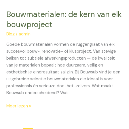
Bouwmaterialen: de kern van elk
Bouwmaterialen:
de
bouwproject
kern
van
Blog
/
admin
elk
Goede bouwmaterialen vormen de ruggengraat van elk
bouwproject
succesvol bouw-, renovatie- of klusproject. Van stevige
balken tot subtiele afwerkingsproducten — de kwaliteit
van je materialen bepaalt hoe duurzaam, veilig en
esthetisch je eindresultaat zal zijn. Bij Bouwsub vind je een
uitgebreide selectie bouwmaterialen die ideaal is voor
professionals én serieuze doe-het-zelvers. Wat maakt
Bouwsub onderscheidend? Wat
Meer lezen »